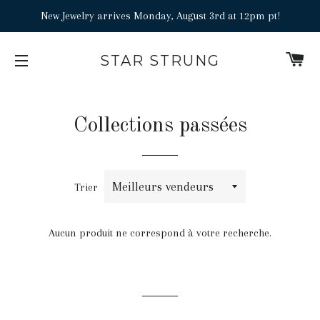
New Jewelry arrives Monday, August 3rd at 12pm pt!
P
STAR STRUNG
NAVIGATION
Collections passées
Trier
Aucun produit ne correspond à votre recherche.