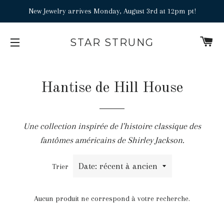
New Jewelry arrives Monday, August 3rd at 12pm pt!
P
STAR STRUNG
NAVIGATION
Hantise de Hill House
Une collection inspirée de l'histoire classique des
fantômes américains de Shirley Jackson.
Trier
Aucun produit ne correspond à votre recherche.