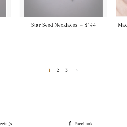
O HABITUAL
PRECIO HABITU
Star Seed Necklaces
Mad
—
$144
1
2
3
SIGUIENTE
rrings
Facebook