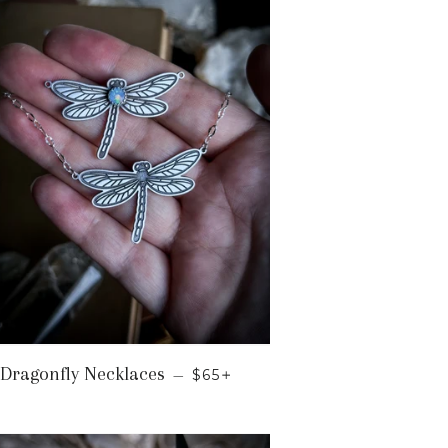
UAL
PRECIO HABITUAL
+
Dragonfly Necklaces
—
$65