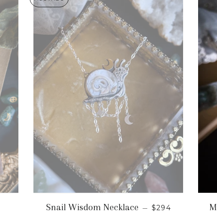
CIO HABITUAL
PRECIO HABIT
Snail Wisdom Necklace
M
—
$294