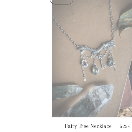
PRE
Fairy Tree Necklace
—
$254