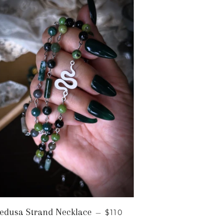
UAL
PRECIO HABITUAL
edusa Strand Necklace
—
$110