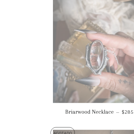
PRE
Briarwood Necklace
—
$285
AGOTADO