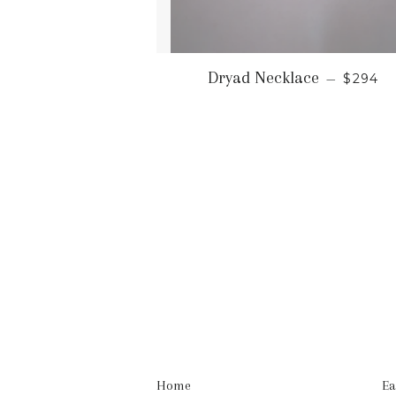
PRECI
Dryad Necklace
—
$294
Home
Ea