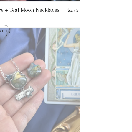
UAL
PRECIO HABITUAL
e + Teal Moon Necklaces
—
$275
ADO