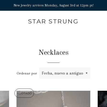
New Jewelry arrives Monday, August 3rd at 12pm pt!
STAR STRUNG
Necklaces
Ordenar por
AGOTADO