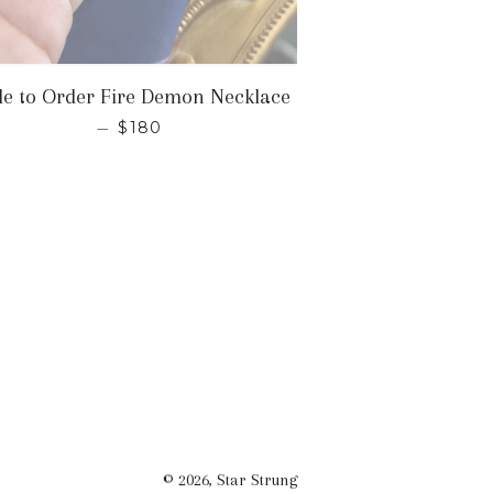
AL
e to Order Fire Demon Necklace
PRECIO HABITUAL
—
$180
© 2026,
Star Strung