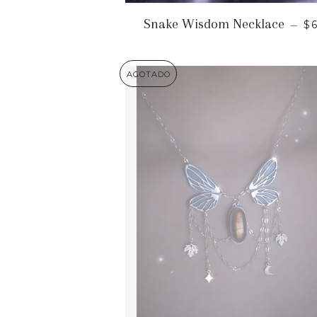
P
Snake Wisdom Necklace
—
$
AGOTADO